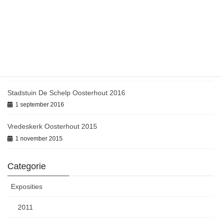
1 september 2018
Jubileum De Werkplaats Oosterhout 2017
1 oktober 2017
Open atelier route Etten-Leur 2017
1 september 2017
Stadstuin De Schelp Oosterhout 2016
1 september 2016
Vredeskerk Oosterhout 2015
1 november 2015
Categorie
Exposities
2011