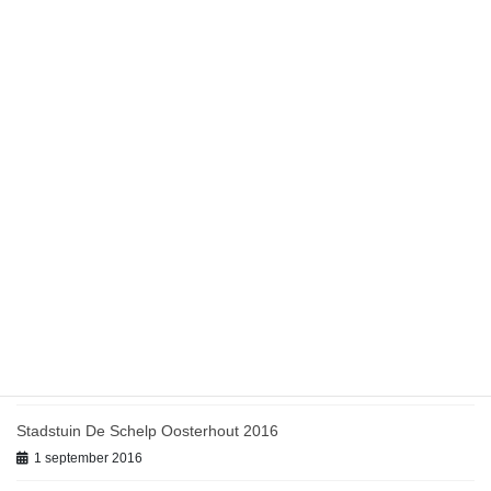
1 september 2022
Kunst- en atelier route Halderberge 2019
1 september 2019
Open atelier route Etten-Leur 2018
1 september 2018
Kunst in de School Oudenbosch 2018
1 september 2018
Jubileum De Werkplaats Oosterhout 2017
1 oktober 2017
Open atelier route Etten-Leur 2017
1 september 2017
Stadstuin De Schelp Oosterhout 2016
1 september 2016