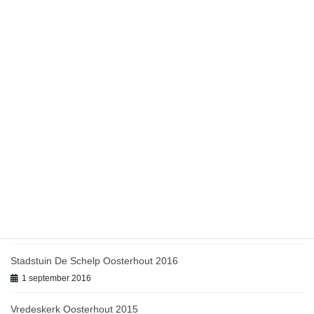
Kunst- en atelier route Halderberge 2019
1 september 2019
Open atelier route Etten-Leur 2018
1 september 2018
Kunst in de School Oudenbosch 2018
1 september 2018
Jubileum De Werkplaats Oosterhout 2017
1 oktober 2017
Open atelier route Etten-Leur 2017
1 september 2017
Stadstuin De Schelp Oosterhout 2016
1 september 2016
Vredeskerk Oosterhout 2015