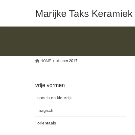
Ga
Ga
naar
naar
Marijke Taks Keramiek
de
de
inhoud
navigatie
HOME
oktober 2017
vrije vormen
speels en kleurrijk
magisch
oriëntaals