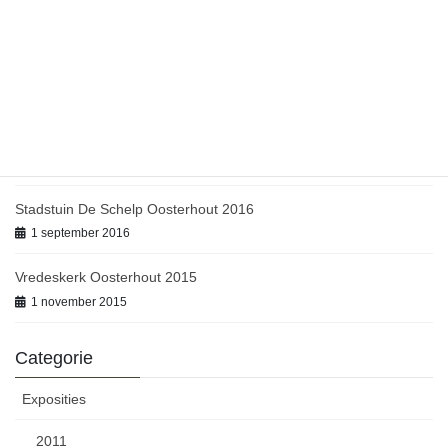
Kunst in de School Oudenbosch 2018
1 september 2018
Jubileum De Werkplaats Oosterhout 2017
1 oktober 2017
Open atelier route Etten-Leur 2017
1 september 2017
Stadstuin De Schelp Oosterhout 2016
1 september 2016
Vredeskerk Oosterhout 2015
1 november 2015
Categorie
Exposities
2011